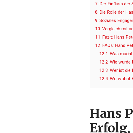
7
Der Einfluss der
8
Die Rolle der Has
9
Soziales Engagem
10
Vergleich mit a
11
Fazit: Hans Pe
12
FAQs: Hans Pet
12.1
Was macht 
12.2
Wie wurde H
12.3
Wer ist die
12.4
Wo wohnt F
Hans P
Erfolg