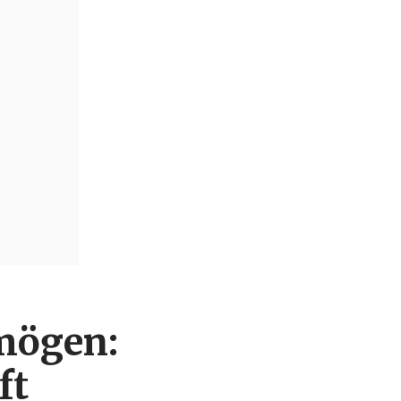
mögen:
ft