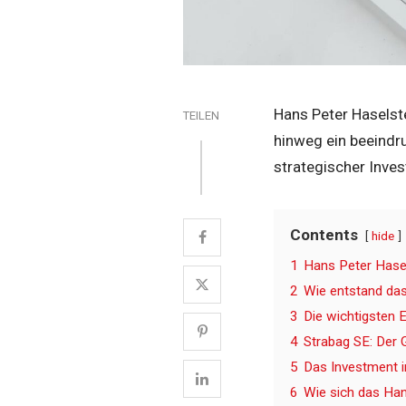
Hans Peter Haselst
TEILEN
hinweg ein beeindr
strategischer Inve
Contents
hide
1
Hans Peter Hasel
2
Wie entstand da
3
Die wichtigsten 
4
Strabag SE: Der
5
Das Investment 
6
Wie sich das Ha