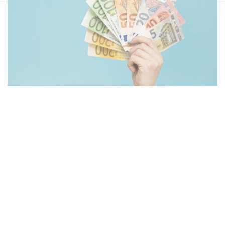
Vermögen Nina Chuba? Nina Chuba zählt zu den
spannendsten Künstlerinnen ihrer Generation. Sie hat sich
mit einer Mischung aus Pop, Rap und echtem
Wiedererkennungswert einen festen Platz in der deutschen
Musikszene gesichert. Der Song „Wildberry Lillet“ war 2022
ihr Durchbruch und bescherte ihr nicht nur Bekanntheit,
sondern auch beachtliche Einnahmen.