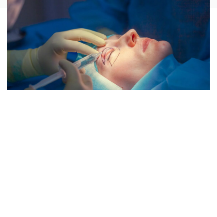
Was kostet eine Oberlidstraffung in Österreich?
Die kurze
Antwort: Zwischen
1.500 € und 2.500 €
solltest du aktuell
für eine professionelle Oberlidkorrektur einplanen –
meistens sind dabei bereits beide Augen inklusive.