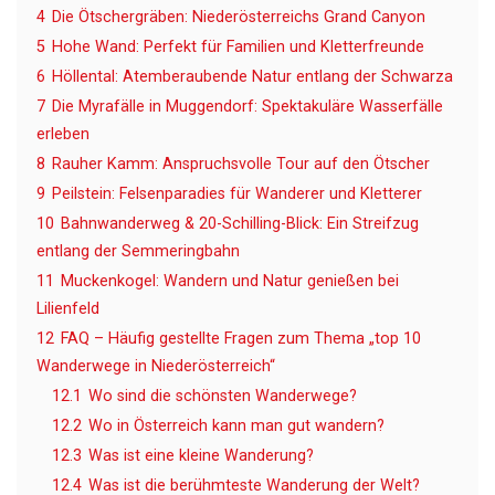
4
Die Ötschergräben: Niederösterreichs Grand Canyon
5
Hohe Wand: Perfekt für Familien und Kletterfreunde
6
Höllental: Atemberaubende Natur entlang der Schwarza
7
Die Myrafälle in Muggendorf: Spektakuläre Wasserfälle
erleben
8
Rauher Kamm: Anspruchsvolle Tour auf den Ötscher
9
Peilstein: Felsenparadies für Wanderer und Kletterer
10
Bahnwanderweg & 20-Schilling-Blick: Ein Streifzug
entlang der Semmeringbahn
11
Muckenkogel: Wandern und Natur genießen bei
Lilienfeld
12
FAQ – Häufig gestellte Fragen zum Thema „top 10
Wanderwege in Niederösterreich“
12.1
Wo sind die schönsten Wanderwege?
12.2
Wo in Österreich kann man gut wandern?
12.3
Was ist eine kleine Wanderung?
12.4
Was ist die berühmteste Wanderung der Welt?