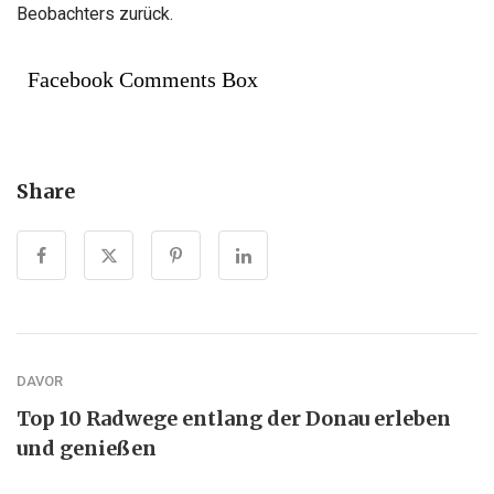
Beobachters zurück.
Facebook Comments Box
Share
DAVOR
Top 10 Radwege entlang der Donau erleben
und genießen