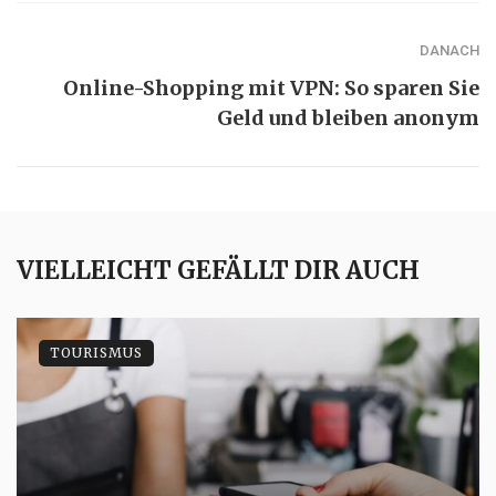
DANACH
Online-Shopping mit VPN: So sparen Sie
Geld und bleiben anonym
VIELLEICHT GEFÄLLT DIR AUCH
TOURISMUS