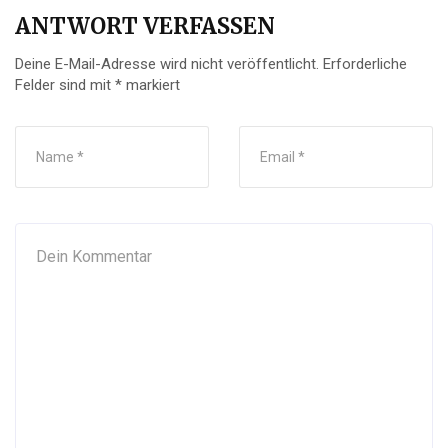
ANTWORT VERFASSEN
Deine E-Mail-Adresse wird nicht veröffentlicht.
Erforderliche
Felder sind mit
*
markiert