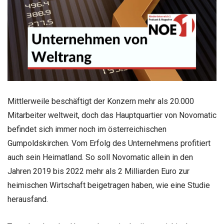
Mittlerweile beschäftigt der Konzern mehr als 20.000
Mitarbeiter weltweit, doch das Hauptquartier von Novomatic
befindet sich immer noch im österreichischen
Gumpoldskirchen. Vom Erfolg des Unternehmens profitiert
auch sein Heimatland. So soll Novomatic allein in den
Jahren 2019 bis 2022 mehr als 2 Milliarden Euro zur
heimischen Wirtschaft beigetragen haben, wie eine Studie
herausfand.