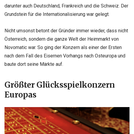
darunter auch Deutschland, Frankreich und die Schweiz. Der
Grundstein für die Internationalisierung war gelegt.
Nicht umsonst betont der Gründer immer wieder, dass nicht
Österreich, sondern die ganze Welt der Heimmarkt von
Novomatic war. So ging der Konzern als einer der Ersten
nach dem Fall des Eisernen Vorhangs nach Osteuropa und
baute dort seine Märkte auf.
Größter Glücksspielkonzern
Europas