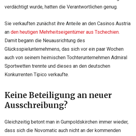
verdächtigt wurde, hatten die Verantwortlichen genug.
Sie verkauften zunächst ihre Anteile an den Casinos Austria
an
den heutigen Mehrheitseigentümer aus Tschechien
.
Damit begann die Neuausrichtung des
Glücksspielunternehmens, das sich vor ein paar Wochen
auch von seinem heimischen Tochterunternehmen Admiral
Sportwetten trennte und dieses an den deutschen
Konkurrenten Tipico verkaufte.
Keine Beteiligung an neuer
Ausschreibung?
Gleichzeitig betont man in Gumpoldskirchen immer wieder,
dass sich die Novomatic auch nicht an der kommenden