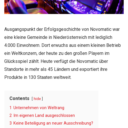
Ausgangspunkt der Erfolgsgeschichte von Novomatic war
eine kleine Gemeinde in Niederösterreich mit lediglich
4.000 Einwohnern. Dort erwuchs aus einem kleinen Betrieb
ein Weltkonzern, der heute zu den großen Playern im
Glücksspiel zählt. Heute verfügt die Novomatic über
Standorte in mehr als 45 Ländern und exportiert ihre
Produkte in 130 Staaten weltweit.
Contents
hide
1
Unternehmen von Weltrang
2
Im eigenen Land ausgeschlossen
3
Keine Beteiligung an neuer Ausschreibung?