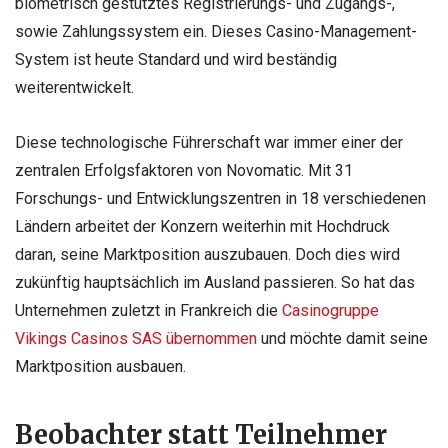
biometrisch gestütztes Registrierungs- und Zugangs-,
sowie Zahlungssystem ein. Dieses Casino-Management-
System ist heute Standard und wird beständig
weiterentwickelt.
Diese technologische Führerschaft war immer einer der
zentralen Erfolgsfaktoren von Novomatic. Mit 31
Forschungs- und Entwicklungszentren in 18 verschiedenen
Ländern arbeitet der Konzern weiterhin mit Hochdruck
daran, seine Marktposition auszubauen. Doch dies wird
zukünftig hauptsächlich im Ausland passieren. So hat das
Unternehmen zuletzt in Frankreich die
Casinogruppe
Vikings Casinos SAS übernommen
und möchte damit seine
Marktposition ausbauen.
Beobachter statt Teilnehmer