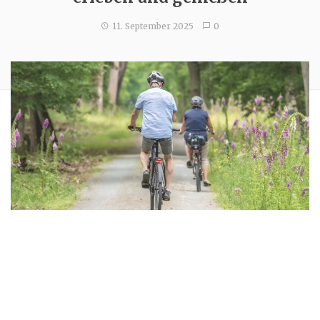
11. September 2025
0
Der Donauradweg zählt zu den bekanntesten und
beliebtesten Routen Europas. Zwischen Donaueschingen in
Deutschland und dem Schwarzen Meer erstrecken sich
zahlreiche beeindruckende Abschnitte, die durch Kultur,