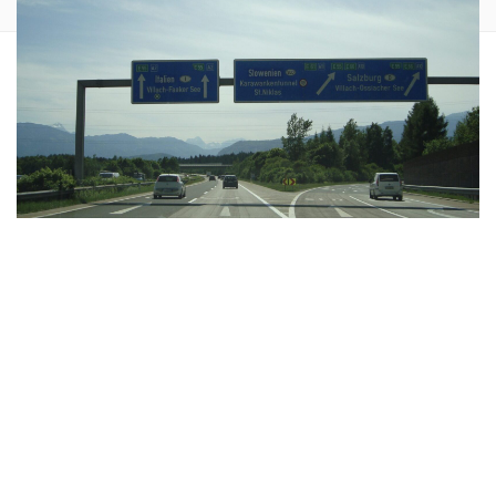
Wer mit dem Auto in Österreich unterwegs ist, benötigt auf
den Autobahnen und Schnellstraßen eine gültige Vignette.
Viele Autofahrer stellen sich die Frage: Wie funktioniert die
digitale Vignette?
Contents
hide
1
Wie funktioniert die digitale Vignette in Österreich?