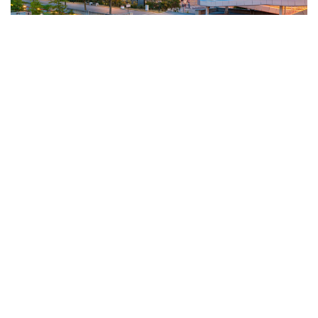
Niederösterreich, das größte Bundesland Österreichs,
bietet eine Fülle an Ausflugszielen in Niederösterreich mit
Kindern. Von atemberaubenden Naturparks über spannende
Erlebniswelten bis hin zu historischen Stätten – hier gibt es
für jede Familie etwas zu entdecken.
Contents
hide
1
Die besten Empfehlungen für Ausflugsziele in
Niederösterreich für Familien
2
Freizeittipps: Aktivitäten für Kinder in Niederösterreich
3
Der Nationalpark Donau-Auen: ein ideales Ausflugsziel in
Niederösterreich mit Kindern