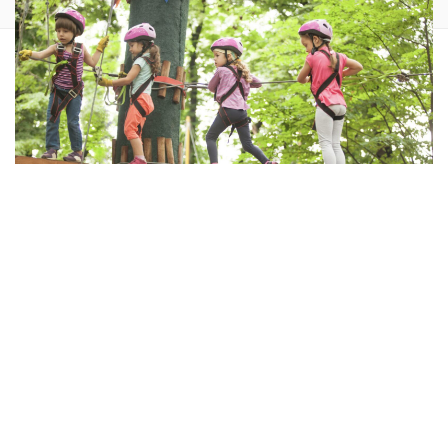
Der Erlebnispark Gänserndorf ist eines der besten
Ausflugsziele für Familien, Freunde und Abenteurer in
Niederösterreich.
Contents
hide
1
Einzigartige Erlebnisse im Erlebnispark Gänserndorf
1.1
Tierische Begegnungen im Streichelzoo