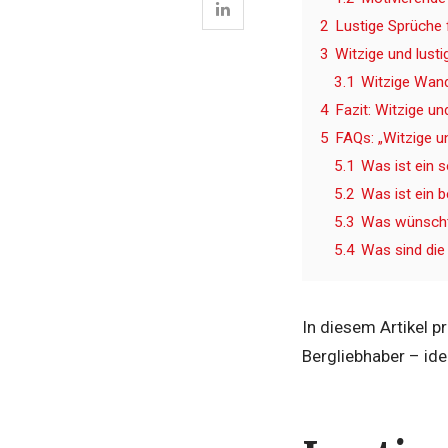
2
Lustige Sprüche 
3
Witzige und lus
3.1
Witzige Wand
4
Fazit: Witzige u
5
FAQs: „Witzige u
5.1
Was ist ein 
5.2
Was ist ein 
5.3
Was wünscht
5.4
Was sind die
In diesem Artikel 
Bergliebhaber – ide