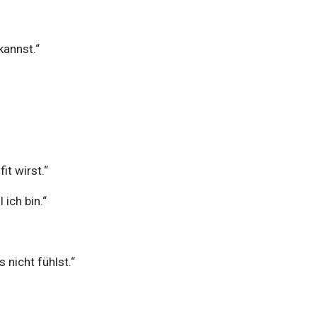
kannst.“
it wirst.“
 ich bin.“
 nicht fühlst.“