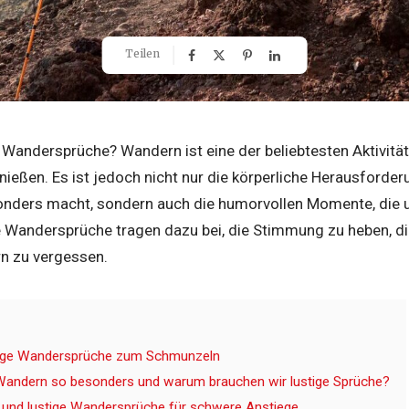
Teilen
 Wandersprüche? Wandern ist eine der beliebtesten Aktivität
nießen. Es ist jedoch nicht nur die körperliche Herausforder
nders macht, sondern auch die humorvollen Momente, die u
e Wandersprüche tragen dazu bei, die Stimmung zu heben, di
n zu vergessen.
zige Wandersprüche zum Schmunzeln
andern so besonders und warum brauchen wir lustige Sprüche?
 und lustige Wandersprüche für schwere Anstiege