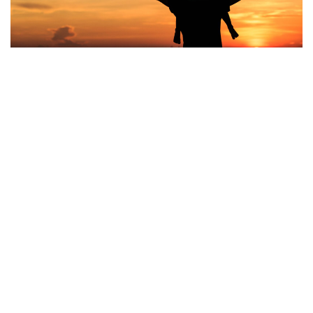
Vatertag ist ein besonderer Feiertag, der Väter ehrt und
ihnen für ihre Rolle in der Familie und Gesellschaft dankt.
Contents
hide
1
Wann ist Vatertag im Jahr 2025 in Österreich,
Deutschland, Schweiz?
2
Alle wichtigen Infos und Bräuche zum Vatertag 2025
2.1
Vatertag in Deutschland
2.2
Vatertag in Österreich
2.3
Vatertag in Schweiz
2.3.1
Allgemeine Infos und Symbolik
2.3.2
Regionale Unterschiede